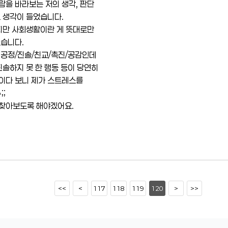
람을 바라보는 저의 생각, 판단
도 생각이 들었습니다.
있지만 사회생활이란 게 뜻대로만
였습니다.
 공정/진솔/친교/촉진/공감인데
진솔하지 못 한 행동 등이 당연히
이다 보니 제가 스트레스를
;;
 찾아보도록 해야겠어요.
<<
<
117
118
119
120
>
>>