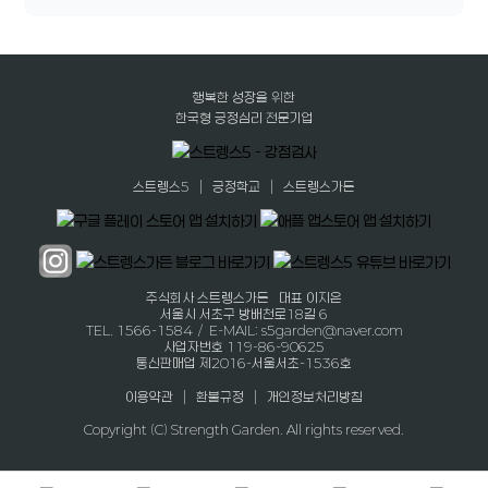
행복한 성장을 위한
한국형 긍정심리 전문기업
|
|
스트렝스5
긍정학교
스트렝스가든
주식회사 스트렝스가든 대표 이지은
서울시 서초구 방배천로18길 6
TEL. 1566-1584 / E-MAIL: s5garden@naver.com
사업자번호 119-86-90625
통신판매업 제2016-서울서초-1536호
|
|
이용약관
환불규정
개인정보처리방침
Copyright (C) Strength Garden. All rights reserved.