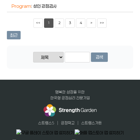
Program
: 성인 강점검사
<<
1
2
3
4
>
>>
최근
검색
행복한 성장을 위한
한국형 긍정심리 전문기업
|
|
스트렝스5
긍정학교
스트렝스가든