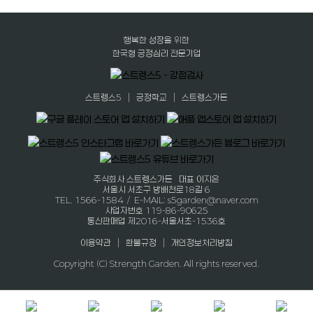
행복한 성장을 위한
한국형 긍정심리 전문기업
|
|
스트렝스5
긍정학교
스트렝스가든
주식회사 스트렝스가든 대표 이지은
서울시 서초구 방배천로18길 6
TEL. 1566-1584 / E-MAIL: s5garden@naver.com
사업자번호 119-86-90625
통신판매업 제2016-서울서초-1536호
|
|
이용약관
환불규정
개인정보처리방침
Copyright (C) Strength Garden. All rights reserved.