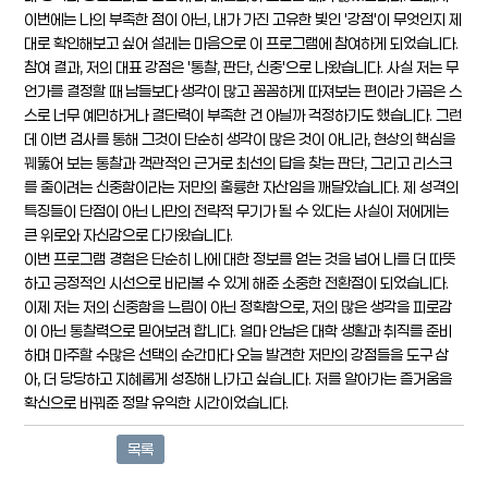
이번에는 나의 부족한 점이 아닌, 내가 가진 고유한 빛인 '강점'이 무엇인지 제
대로 확인해보고 싶어 설레는 마음으로 이 프로그램에 참여하게 되었습니다.
참여 결과, 저의 대표 강점은 '통찰, 판단, 신중'으로 나왔습니다. 사실 저는 무
언가를 결정할 때 남들보다 생각이 많고 꼼꼼하게 따져보는 편이라 가끔은 스
스로 너무 예민하거나 결단력이 부족한 건 아닐까 걱정하기도 했습니다. 그런
데 이번 검사를 통해 그것이 단순히 생각이 많은 것이 아니라, 현상의 핵심을
꿰뚫어 보는 통찰과 객관적인 근거로 최선의 답을 찾는 판단, 그리고 리스크
를 줄이려는 신중함이라는 저만의 훌륭한 자산임을 깨달았습니다. 제 성격의
특징들이 단점이 아닌 나만의 전략적 무기가 될 수 있다는 사실이 저에게는
큰 위로와 자신감으로 다가왔습니다.
이번 프로그램 경험은 단순히 나에 대한 정보를 얻는 것을 넘어 나를 더 따뜻
하고 긍정적인 시선으로 바라볼 수 있게 해준 소중한 전환점이 되었습니다.
이제 저는 저의 신중함을 느림이 아닌 정확함으로, 저의 많은 생각을 피로감
이 아닌 통찰력으로 믿어보려 합니다. 얼마 안남은 대학 생활과 취직를 준비
하며 마주할 수많은 선택의 순간마다 오늘 발견한 저만의 강점들을 도구 삼
아, 더 당당하고 지혜롭게 성장해 나가고 싶습니다. 저를 알아가는 즐거움을
확신으로 바꿔준 정말 유익한 시간이었습니다.
목록