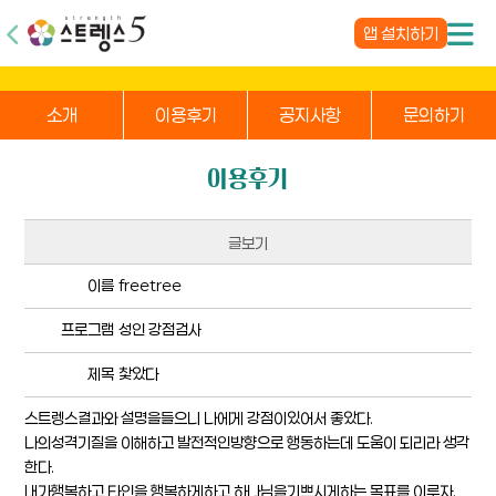
앱 설치하기
소개
이용후기
공지사항
문의하기
이용후기
글보기
이름
freetree
프로그램
성인 강점검사
제목
찿았다
스트렝스결과와 설명을들으니 나에게 강점이있어서 좋았다.
나의성격기질을 이해하고 발전적인방향으로 행동하는데 도움이 되리라 생각
한다.
내가행복하고 타인을 행복하게하고 하나님을기쁘시게하는 목표를 이루자.