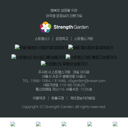
행복한 성장을 위한
한국형 긍정심리 전문기업
|
|
스트렝스5
긍정학교
스트렝스가든
주식회사 스트렝스가든 대표 이지은
서울시 서초구 방배천로18길 6
TEL. 1566-1584 / E-MAIL: s5garden@naver.com
사업자번호 119-86-90625
통신판매업 제2016-서울서초-1536호
|
|
이용약관
환불규정
개인정보처리방침
Copyright (C) Strength Garden. All rights reserved.