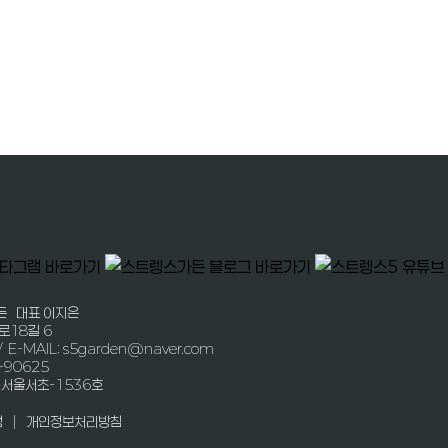
든 대표 이지은
로18길 6
/ E-MAIL: s5garden@naver.com
-90625
-서울서초-1536호
|
정
개인정보처리방침