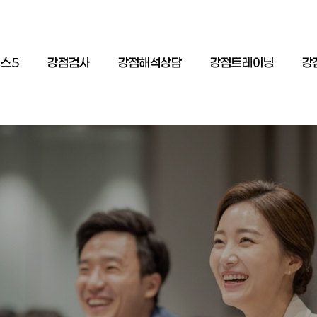
스5
강점검사
강점해석상담
강점트레이닝
강