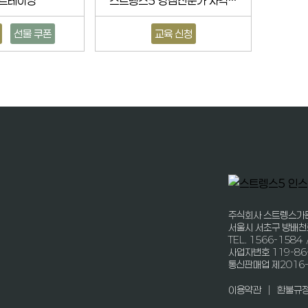
 트레이닝
스트렝스5 강점전문가 자격과정
선물 쿠폰
교육 신청
주식회사 스트렝스가
서울시 서초구 방배천
TEL. 1566-1584 
사업자번호 119-86
통신판매업 제2016
|
이용약관
환불규